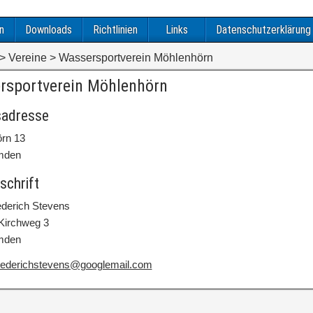
n
Downloads
Richtlinien
Links
Datenschutzerklärung
>
Vereine
>
Wassersportverein Möhlenhörn
rsportverein Möhlenhörn
sadresse
rn 13
mden
schrift
ederich Stevens
 Kirchweg 3
mden
iederichstevens@googlemail.com