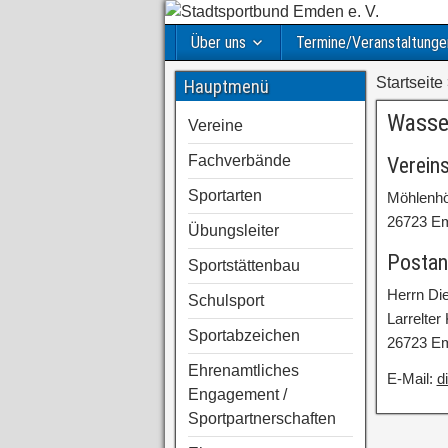
Über uns
Termine/Veranstaltunge
Startseite
Hauptmenü
Wasse
Vereine
Fachverbände
Verein
Sportarten
Möhlenhö
26723 E
Übungsleiter
Postan
Sportstättenbau
Herrn Di
Schulsport
Larrelter
Sportabzeichen
26723 E
Ehrenamtliches
E-Mail:
d
Engagement /
Sportpartnerschaften