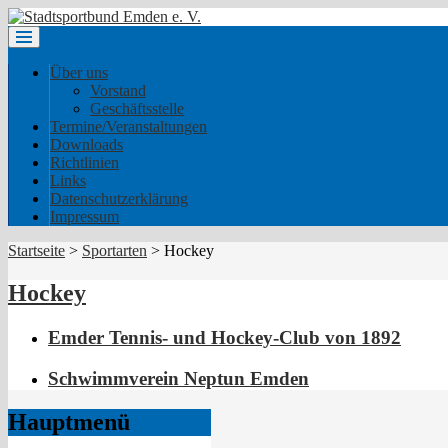
Über uns
Vorstand
Geschäftsstelle
Termine/Veranstaltungen
Downloads
Richtlinien
Links
Datenschutzerklärung
Impressum
Startseite
>
Sportarten
>
Hockey
Hockey
Emder Tennis- und Hockey-Club von 1892
Schwimmverein Neptun Emden
Hauptmenü