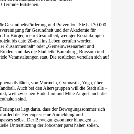
0 Termine feststehen.
ür Gesundheitsförderung und Prävention. Sie hat 30.000
vereinigung für Gesundheit und der Akademie für
rt für Bürger, mehr Gesundheit, weniger Erkrankungen –
Projekt bis dato 20-mal ins Leben gerufen worden.
ialer Zusammenhalt“ oder „Gemeinwesenarbeit und
 Emden sind das die Stadtteile Barenburg, Borssum und
ele Veranstaltungen statt. Die restlichen verteilen sich auf
ruppenaktivitäten, von Murmeln, Gymnastik, Yoga, über
ndball. Auch bei den Altersgruppen will die Stadt alle –
unkt, weil zwischen Ende Juni und Mitte August auch die
enthalten sind.
rienpass liegt darin, dass der Bewegungssommer sich
rfordert der Ferienpass eine Anmeldung und
npasses selbst. Der Bewegungssommer hingegen ist
elle Unterstützung der Jobcenter parat halten sollen.