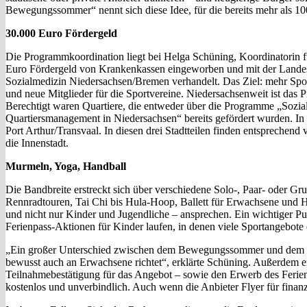
Bewegungssommer“ nennt sich diese Idee, für die bereits mehr als 10
30.000 Euro Fördergeld
Die Programmkoordination liegt bei Helga Schüning, Koordinatorin f
Euro Fördergeld von Krankenkassen eingeworben und mit der Landes
Sozialmedizin Niedersachsen/Bremen verhandelt. Das Ziel: mehr Spo
und neue Mitglieder für die Sportvereine. Niedersachsenweit ist das 
Berechtigt waren Quartiere, die entweder über die Programme „Soz
Quartiersmanagement in Niedersachsen“ bereits gefördert wurden. In
Port Arthur/Transvaal. In diesen drei Stadtteilen finden entsprechend vi
die Innenstadt.
Murmeln, Yoga, Handball
Die Bandbreite erstreckt sich über verschiedene Solo-, Paar- oder G
Rennradtouren, Tai Chi bis Hula-Hoop, Ballett für Erwachsene und Ha
und nicht nur Kinder und Jugendliche – ansprechen. Ein wichtiger P
Ferienpass-Aktionen für Kinder laufen, in denen viele Sportangebote 
„Ein großer Unterschied zwischen dem Bewegungssommer und dem Fe
bewusst auch an Erwachsene richtet“, erklärte Schüning. Außerdem e
Teilnahmebestätigung für das Angebot – sowie den Erwerb des Ferie
kostenlos und unverbindlich. Auch wenn die Anbieter Flyer für finanzi