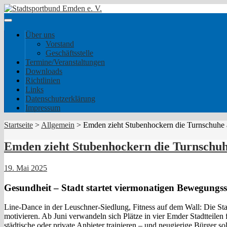
Über uns
Vorstand
Geschäftsstelle
Termine/Veranstaltungen
Downloads
Richtlinien
Links
Datenschutzerklärung
Impressum
Startseite
>
Allgemein
>
Emden zieht Stubenhockern die Turnschuhe
Emden zieht Stubenhockern die Turnschuh
19. Mai 2025
Gesundheit – Stadt startet viermonatigen Bewegungs
Line-Dance in der Leuschner-Siedlung, Fitness auf dem Wall: Die Sta
motivieren. Ab Juni verwandeln sich Plätze in vier Emder Stadtteilen 
städtische oder private Anbieter trainieren – und neugierige Bürger 