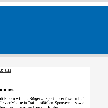
 an
e an
sommer.
dt Emden will ihre Bürger zu Sport an der frischen Luft
für vier Monate in Trainingsflächen. Sportvereine sowie
sollen direkt mitmachen können. „Emder