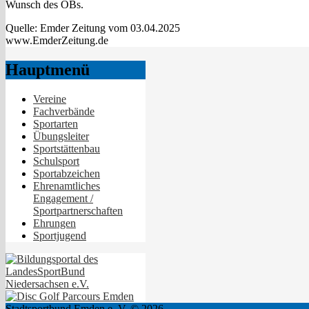
Wunsch des OBs.
Quelle: Emder Zeitung vom 03.04.2025
www.EmderZeitung.de
Hauptmenü
Vereine
Fachverbände
Sportarten
Übungsleiter
Sportstättenbau
Schulsport
Sportabzeichen
Ehrenamtliches
Engagement /
Sportpartnerschaften
Ehrungen
Sportjugend
Stadtsportbund Emden e. V. © 2026