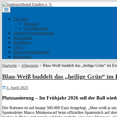
Über uns
Vorstand
Geschäftsstelle
Termine/Veranstaltungen
Downloads
Richtlinien
Links
Datenschutzerklärung
Impressum
Startseite
>
Allgemein
>
Blau-Weiß buddelt das „heilige Grün“ im E
Blau-Weiß buddelt das „heilige Grün“ im
3. April 2025
Platzsanierung – Im Frühjahr 2026 soll der Ball wiede
Der Rahmen ist auf knapp 500.000 Euro festgelegt. „Man weiß ja nie
Spartenleiter Marco Münkenwarf beim offiziellen Spatenstich auf d