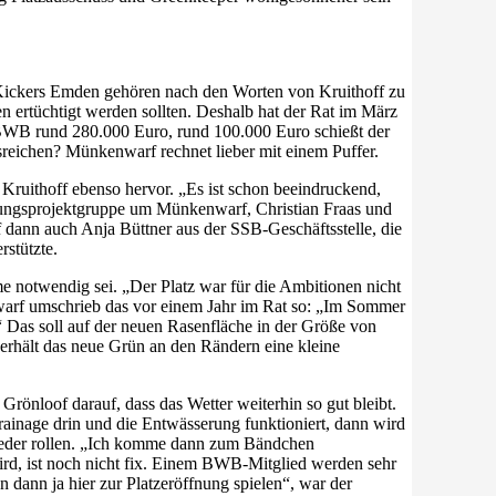
bei Kickers Emden gehören nach den Worten von Kruithoff zu
n ertüchtigt werden sollten. Deshalb hat der Rat im März
t BWB rund 280.000 Euro, rund 100.000 Euro schießt der
sreichen? Münkenwarf rechnet lieber mit einem Puffer.
 Kruithoff ebenso hervor. „Es ist schon beeindruckend,
ierungsprojektgruppe um Münkenwarf, Christian Fraas und
dann auch Anja Büttner aus der SSB-Geschäftsstelle, die
rstützte.
 notwendig sei. „Der Platz war für die Ambitionen nicht
warf umschrieb das vor einem Jahr im Rat so: „Im Sommer
“ Das soll auf der neuen Rasenfläche in der Größe von
erhält das neue Grün an den Rändern eine kleine
Grönloof darauf, dass das Wetter weiterhin so gut bleibt.
rainage drin und die Entwässerung funktioniert, dann wird
 wieder rollen. „Ich komme dann zum Bändchen
ird, ist noch nicht fix. Einem BWB-Mitglied werden sehr
dann ja hier zur Platzeröffnung spielen“, war der