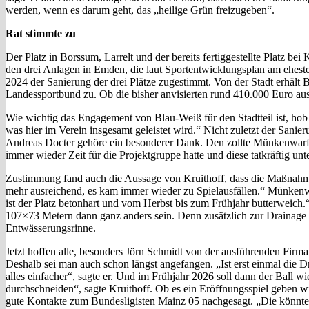
werden, wenn es darum geht, das „heilige Grün freizugeben“.
Rat stimmte zu
Der Platz in Borssum, Larrelt und der bereits fertiggestellte Platz 
den drei Anlagen in Emden, die laut Sportentwicklungsplan am eheste
2024 der Sanierung der drei Plätze zugestimmt. Von der Stadt erhäl
Landessportbund zu. Ob die bisher anvisierten rund 410.000 Euro au
Wie wichtig das Engagement von Blau-Weiß für den Stadtteil ist, hob
was hier im Verein insgesamt geleistet wird.“ Nicht zuletzt der San
Andreas Docter gehöre ein besonderer Dank. Den zollte Münkenwarf 
immer wieder Zeit für die Projektgruppe hatte und diese tatkräftig unte
Zustimmung fand auch die Aussage von Kruithoff, dass die Maßnahme
mehr ausreichend, es kam immer wieder zu Spielausfällen.“ Münken
ist der Platz betonhart und vom Herbst bis zum Frühjahr butterweich.
107×73 Metern dann ganz anders sein. Denn zusätzlich zur Drainage 
Entwässerungsrinne.
Jetzt hoffen alle, besonders Jörn Schmidt von der ausführenden Firma 
Deshalb sei man auch schon längst angefangen. „Ist erst einmal die D
alles einfacher“, sagte er. Und im Frühjahr 2026 soll dann der Ball
durchschneiden“, sagte Kruithoff. Ob es ein Eröffnungsspiel geben w
gute Kontakte zum Bundesligisten Mainz 05 nachgesagt. „Die könnten 