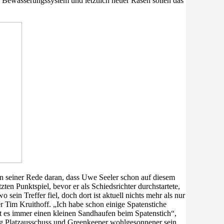
in Bewässerungssystem und letztlich neuer Rasen sollen das
in seiner Rede daran, dass Uwe Seeler schon auf diesem
zten Punktspiel, bevor er als Schiedsrichter durchstartete,
o sein Treffer fiel, doch dort ist aktuell nichts mehr als nur
 Tim Kruithoff. „Ich habe schon einige Spatenstiche
ibt es immer einen kleinen Sandhaufen beim Spatenstich“,
ung Platzausschuss und Greenkeeper wohlgesonnener sein