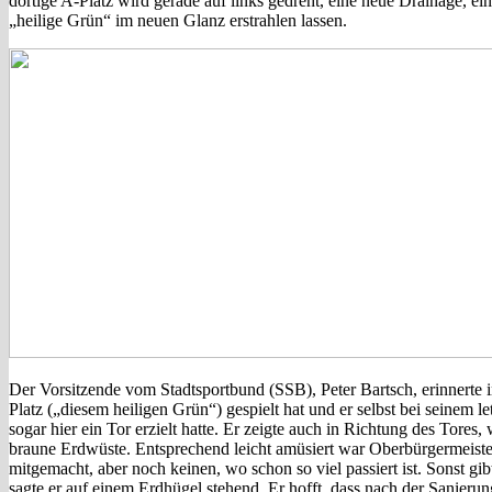
dortige A-Platz wird gerade auf links gedreht, eine neue Drainage, e
„heilige Grün“ im neuen Glanz erstrahlen lassen.
Der Vorsitzende vom Stadtsportbund (SSB), Peter Bartsch, erinnerte 
Platz („diesem heiligen Grün“) gespielt hat und er selbst bei seinem let
sogar hier ein Tor erzielt hatte. Er zeigte auch in Richtung des Tores, w
braune Erdwüste. Entsprechend leicht amüsiert war Oberbürgermeister
mitgemacht, aber noch keinen, wo schon so viel passiert ist. Sonst g
sagte er auf einem Erdhügel stehend. Er hofft, dass nach der Sanier