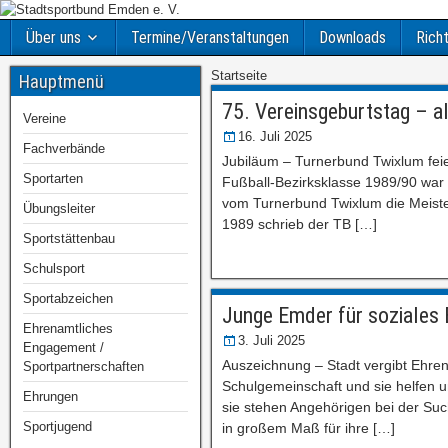
Über uns
Termine/Veranstaltungen
Downloads
Richt
Startseite
Hauptmenü
75. Vereinsgeburtstag – a
Vereine
16. Juli 2025
Fachverbände
Jubiläum – Turnerbund Twixlum feie
Sportarten
Fußball-Bezirksklasse 1989/90 war 
vom Turnerbund Twixlum die Meister
Übungsleiter
1989 schrieb der TB […]
Sportstättenbau
Schulsport
Sportabzeichen
Junge Emder für soziales
Ehrenamtliches
3. Juli 2025
Engagement /
Auszeichnung – Stadt vergibt Ehren
Sportpartnerschaften
Schulgemeinschaft und sie helfen u
Ehrungen
sie stehen Angehörigen bei der Su
Sportjugend
in großem Maß für ihre […]